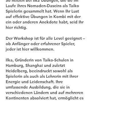
So heißen bei Ilka Übungen, die sie im
Laufe ihres Nomaden-Daseins als Taiko
Spielerin gesammelt hat. Wenn Ihr Lust
auf effektive Übungen in Kombi mit der
ein oder anderen Anekdote habt, seid Ihr
hier richtig.
Der Workshop ist für alle Level geeignet –
ob Anfänger oder erfahrener Spieler,
jeder ist hier willkommen.
Ilka, Gründerin von Taiko-Schulen in
Hamburg, Shanghai und zuletzt
Heidelberg, beeindruckt sowohl als
Spielerin als auch als Lehrerin mit ihrer
Energie und Leidenschaft. Ihre
umfassende Ausbildung, die sie in
verschiedenen Ländern und auf mehreren
Kontinenten absolviert hat, ermöglicht es
ihr, Taiko auf höchstem Niveau nach
Deutschland zu bringen. Sie teilt ihre
Expertise nicht nur selbst, sondern lädt
auch renommierte Lehrer aus dem Ausland
ein, um die Taiko-Kultur in Deutschland