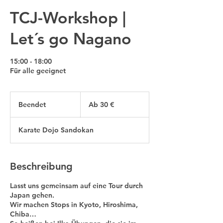
TCJ-Workshop |
Let´s go Nagano
15:00 - 18:00
Für alle geeignet
Ab
30
Beendet
B
Ab 30 €
Euro
e
e
Karate Dojo Sandokan
n
d
e
t
Beschreibung
Lasst uns gemeinsam auf eine Tour durch
Japan gehen.
Wir machen Stops in Kyoto, Hiroshima,
Chiba…